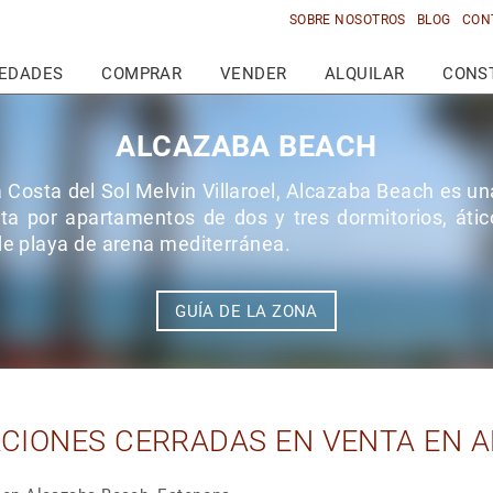
SOBRE NOSOTROS
BLOG
CON
IEDADES
COMPRAR
VENDER
ALQUILAR
CONS
ALCAZABA BEACH
a Costa del Sol Melvin Villaroel, Alcazaba Beach es u
ta por apartamentos de dos y tres dormitorios, átic
de playa de arena mediterránea.
GUÍA DE LA ZONA
CIONES CERRADAS EN VENTA EN 