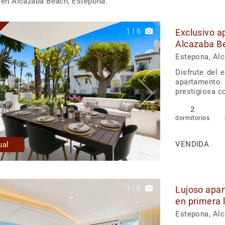
 en Alcazaba Beach, Estepona.
1
|
6
Exclusivo a
Alcazaba B
Estepona, Al
Disfrute del 
apartamento 
prestigiosa c
2
dormitorios
VENDIDA
ual
1
|
6
Lujoso apar
en primera 
Estepona, Al