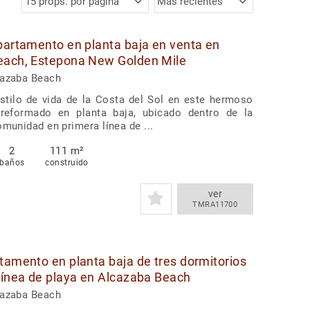
15 props. por página
Más recientes
partamento en planta baja en venta en
each, Estepona New Golden Mile
cazaba Beach
estilo de vida de la Costa del Sol en este hermoso
reformado en planta baja, ubicado dentro de la
omunidad en primera línea de ...
2
111 m²
baños
construido
ver
TMRA11700
tamento en planta baja de tres dormitorios
línea de playa en Alcazaba Beach
cazaba Beach