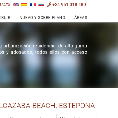
+34 951 318 480
TACTO
TRUIR
NUEVO Y SOBRE PLANO
ÁREAS
na urbanización residencial de alta gama
os y adosados, todos ellos con acceso
ALCAZABA BEACH, ESTEPONA