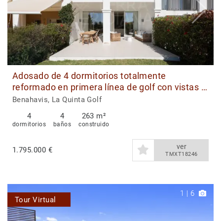
Adosado de 4 dormitorios totalmente
reformado en primera línea de golf con vistas al
mar en venta en La Quinta Golf
Benahavis, La Quinta Golf
4
4
263 m²
dormitorios
baños
construido
ver
1.795.000 €
TMXT18246
1
|
6
Tour Virtual