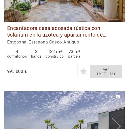
Encantadora casa adosada rústica con
solárium en la azotea y apartamento de
invitados en el corazón del casco antiguo de
Estepona, Estepona Casco Antiguo
Estepona
4
3
182 m²
73 m²
dormitorios
baños
construido
parcela
ver
995.000 €
TMRT11641
1
|
6