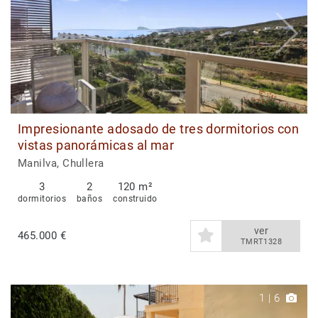
Impresionante adosado de tres dormitorios con
vistas panorámicas al mar
Manilva, Chullera
3
2
120 m²
dormitorios
baños
construido
ver
465.000 €
TMRT1328
1
|
6