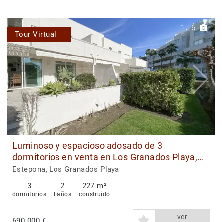
1
|
6
Tour Virtual
Luminoso y espacioso adosado de 3
dormitorios en venta en Los Granados Playa,
Nueva Milla de Oro de Estepona
Estepona, Los Granados Playa
3
2
227 m²
dormitorios
baños
construido
ver
690.000 €