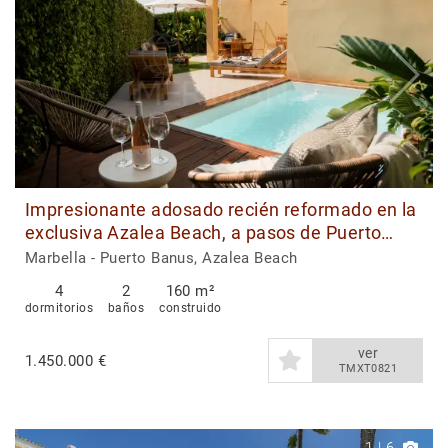
Impresionante adosado recién reformado en la
exclusiva Azalea Beach, a pasos de Puerto
Banús
Marbella - Puerto Banus, Azalea Beach
4
2
160 m²
dormitorios
baños
construido
ver
1.450.000 €
TMXT0821