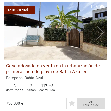
1
|
6
Tour Virtual
Casa adosada en venta en la urbanización de
primera línea de playa de Bahía Azul en
Estepona
Estepona, Bahia Azul
3
2
117 m²
dormitorios
baños
construido
ver
750.000 €
TMRT11558