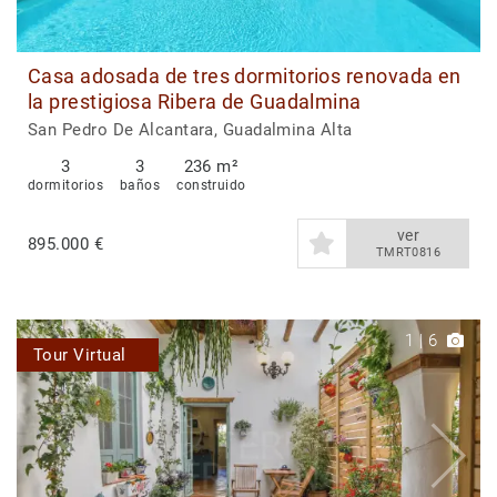
Casa adosada de tres dormitorios renovada en
la prestigiosa Ribera de Guadalmina
San Pedro De Alcantara, Guadalmina Alta
3
3
236 m²
dormitorios
baños
construido
ver
895.000 €
TMRT0816
1
|
6
Tour Virtual