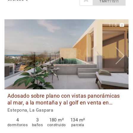
TMRT11511
1
|
6
Adosado sobre plano con vistas panorámicas
al mar, a la montaña y al golf en venta en
Brisas del Mar, Estepona
Estepona, La Gaspara
4
3
180 m²
134 m²
dormitorios
baños
construido
parcela