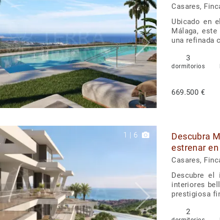
Cortesin, C
Casares, Finc
Ubicado en e
Málaga, este
una refinada 
3
dormitorios
669.500 €
1
|
6
Descubra M
estrenar en
Casares, Finc
Descubre el 
interiores be
prestigiosa fi
2