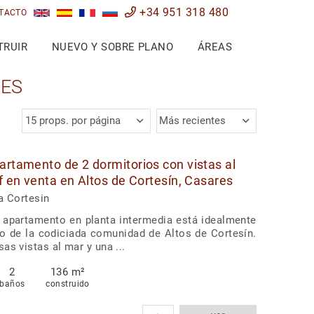
+34 951 318 480
TACTO
TRUIR
NUEVO Y SOBRE PLANO
ÁREAS
RES
15 props. por página
Más recientes
artamento de 2 dormitorios con vistas al
lf en venta en Altos de Cortesín, Casares
a Cortesin
 apartamento en planta intermedia está idealmente
o de la codiciada comunidad de Altos de Cortesín.
as vistas al mar y una ...
2
136 m²
baños
construido