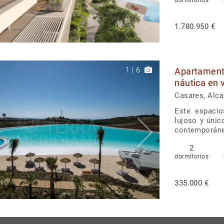
dormitorios
1.780.950 €
1
|
6
Apartament
náutica en 
Casares, Alc
Este espaci
lujoso y únic
contemporáneo
2
dormitorios
335.000 €