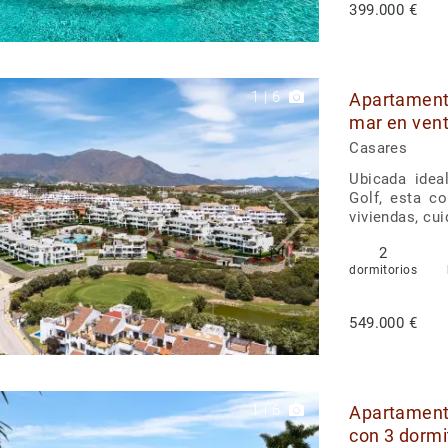
399.000 €
1
|
6
Apartamento
mar en ven
Casares
Ubicada idea
Golf, esta c
viviendas, cu
2
dormitorios
549.000 €
1
|
6
Apartament
con 3 dormi