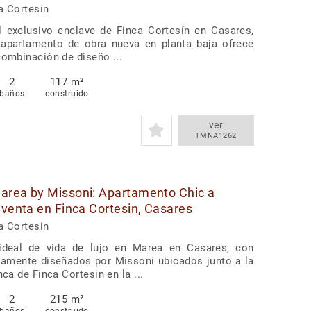
asares
a Cortesin
l exclusivo enclave de Finca Cortesín en Casares,
 apartamento de obra nueva en planta baja ofrece
combinación de diseño ...
2
117 m²
baños
construido
ver
TMNA1262
area by Missoni: Apartamento Chic a
 venta en Finca Cortesin, Casares
a Cortesin
ideal de vida de lujo en Marea en Casares, con
llamente diseñados por Missoni ubicados junto a la
nca de Finca Cortesin en la ...
2
215 m²