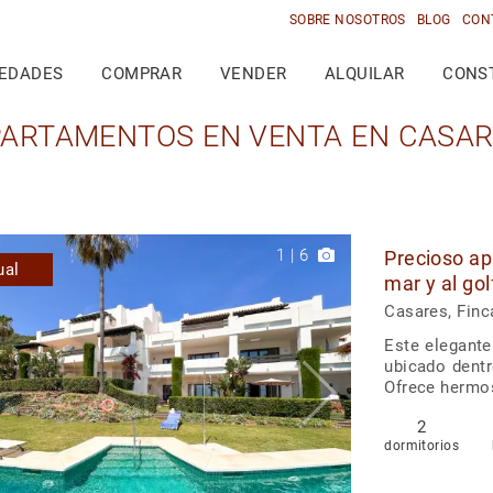
SOBRE NOSOTROS
BLOG
CON
IEDADES
COMPRAR
VENDER
ALQUILAR
CONS
ARTAMENTOS EN VENTA EN CASA
1
|
6
Precioso ap
ual
mar y al go
Casares, Finc
Este elegante
ubicado dentr
Ofrece hermos
2
dormitorios