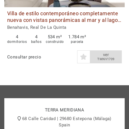
Villa de estilo contemporáneo completamente
nueva con vistas panorámicas al mar y al lago
en venta en La Quinta, Benahavís.
Benahavis, Real De La Quinta
4
4
534 m²
1.784 m²
dormitorios
baños
construido
parcela
ver
Consultar precio
TMNV1709
TERRA MERIDIANA
68 Calle Caridad | 29680 Estepona (Málaga)
Spain