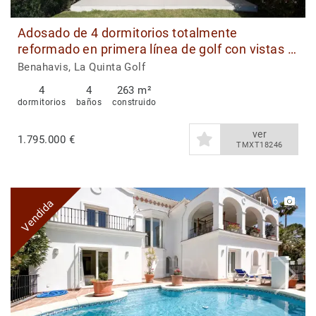
Adosado de 4 dormitorios totalmente
reformado en primera línea de golf con vistas al
mar en venta en La Quinta Golf
Benahavis, La Quinta Golf
4
4
263 m²
dormitorios
baños
construido
ver
1.795.000 €
TMXT18246
1
|
6
Vendida