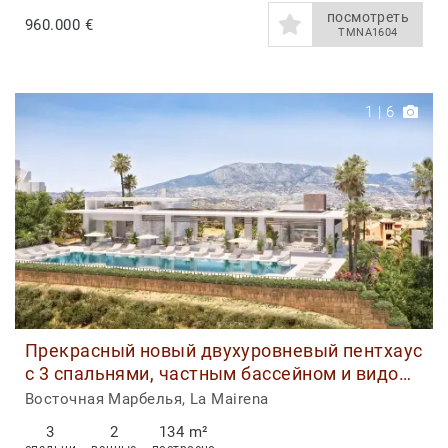
посмотреть
960.000 €
TMNA1604
1
|
6
Прекрасный новый двухуровневый пентхаус
с 3 спальнями, частным бассейном и видом
на море выставлен на продажу в Ocean View
Восточная Марбелья, La Mairena
Marbella
3
2
134 m²