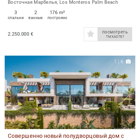
Монтерос
Восточная Марбелья, Los Monteros Palm Beach
3
2
176 m²
спальни
ванные
построено
посмотреть
2.250.000 €
TMXA0787
1
|
6
Совершенно новый полудворцовый дом с