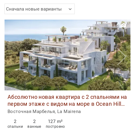
Сначала новые варианты
1
|
6
Абсолютно новая квартира с 2 спальнями на
первом этаже с видом на море в Ocean Hills,
Марбелья
Восточная Марбелья, La Mairena
2
2
127 m²
спальни
ванные
построено