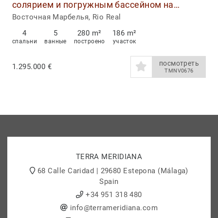
солярием и погружным бассейном на
продажу в The List, Рио-Реал, Марбелья Ист
Восточная Марбелья, Rio Real
4
5
280 m²
186 m²
спальни
ванные
построено
участок
посмотреть
1.295.000 €
TMNV0676
TERRA MERIDIANA
68 Calle Caridad | 29680 Estepona (Málaga)
Spain
+34 951 318 480
info@terrameridiana.com