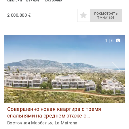
спальни
ванные
построено
посмотреть
2.000.000 €
TMNA1608
1
|
6
Совершенно новая квартира с тремя
спальнями на среднем этаже с
потрясающим видом на море продается
Восточная Марбелья, La Mairena
рядом с Ла Майрена