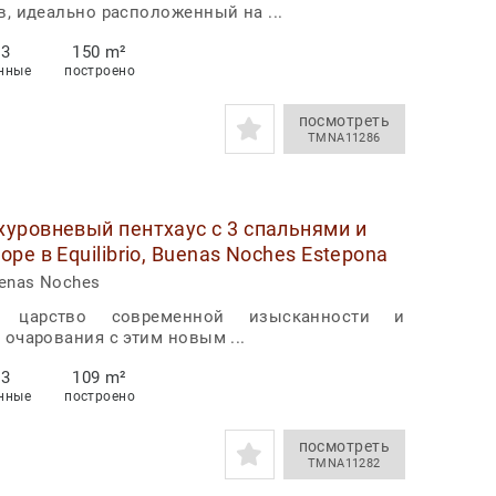
в, идеально расположенный на ...
3
150 m²
нные
построено
посмотреть
TMNA11286
уровневый пентхаус с 3 спальнями и
оре в Equilibrio, Buenas Noches Estepona
enas Noches
 царство современной изысканности и
очарования с этим новым ...
3
109 m²
нные
построено
посмотреть
TMNA11282