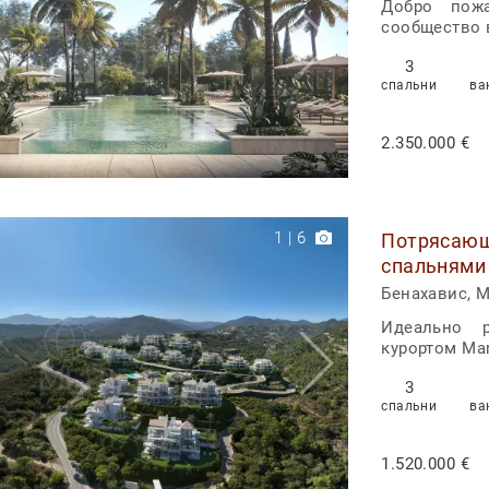
Добро пожа
сообщество 
3
спальни
ва
2.350.000 €
1
|
6
Потрясающ
спальнями 
Бенахавис, Ma
Идеально 
курортом Mar
3
спальни
ва
1.520.000 €