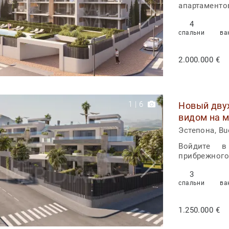
апартаменто
4
спальни
ва
2.000.000 €
1
|
6
Новый двух
видом на м
Эстепона, Bu
Войдите в
прибрежного 
3
спальни
ва
1.250.000 €