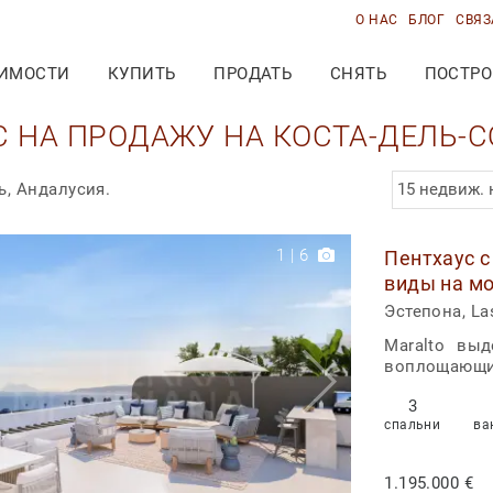
О НАС
БЛОГ
СВЯЗ
ИМОСТИ
КУПИТЬ
ПРОДАТЬ
СНЯТЬ
ПОСТРО
С НА ПРОДАЖУ НА КОСТА-ДЕЛЬ-С
15 недвиж. 
ь, Андалусия.
1
|
6
Пентхаус с
виды на м
жизнь
Эстепона, La
Maralto вы
воплощающий
3
спальни
ва
1.195.000 €