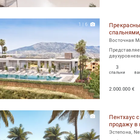
1
|
6
Прекрасны
спальнями,
выставлен 
Восточная Ма
Представл
двухуровневы
3
спальни
ва
2.000.000 €
1
|
6
Пентхаус с
продажу в 
Эстепона, Ne