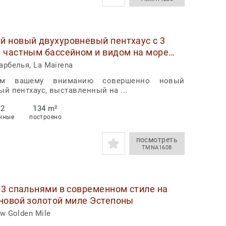
й новый двухуровневый пентхаус с 3
 частным бассейном и видом на море
на продажу в Ocean View Marbella
рбелья, La Mairena
яем вашему вниманию совершенно новый
й пентхаус, выставленный на ...
2
134 m²
нные
построено
посмотреть
TMNA1608
 3 спальнями в современном стиле на
новой золотой миле Эстепоны
w Golden Mile