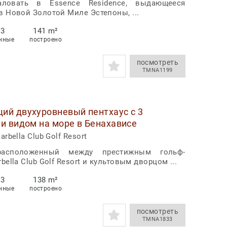
ловать в Essence Residence, выдающееся
в Новой Золотой Миле Эстепоны, ...
3
141 m²
нные
построено
посмотреть
TMNA1199
ий двухуровневый пентхаус с 3
и видом на море в Бенахависе
rbella Club Golf Resort
расположенный между престижным гольф-
bella Club Golf Resort и культовым дворцом ...
3
138 m²
нные
построено
посмотреть
TMNA1833