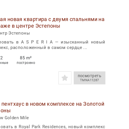
я новая квартира с двумя спальнями на
таже в центре Эстепоны
ентр Эстепоны
ловать в A S P E R I A — изысканный новый
екс, расположенный в самом сердце ...
2
85 m²
нные
построено
посмотреть
TMNA11287
пентхаус в новом комплексе на Золотой
поны
w Golden Mile
овать в Royal Park Residences, новый комплекс