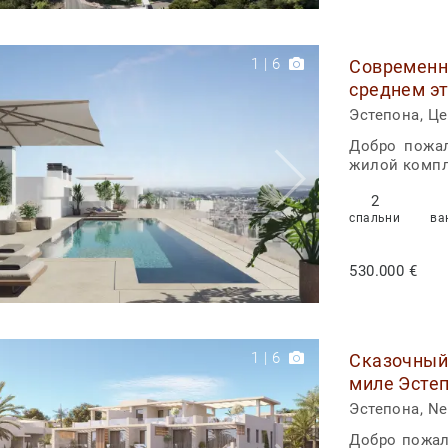
1
|
6
Современна
среднем э
Эстепона, Ц
Добро пожа
жилой компл
2
спальни
ва
530.000 €
1
|
6
Сказочный 
миле Эсте
Эстепона, Ne
Добро пожал