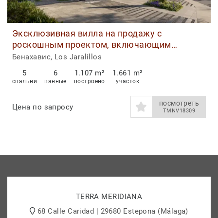
Эксклюзивная вилла на продажу с
роскошным проектом, включающим
современный центральный автомобильный
Бенахавис, Los Jaralillos
лифт, в Лос-Харалильос, Бенахавис
5
6
1.107 m²
1.661 m²
спальни
ванные
построено
участок
посмотреть
Цена по запросу
TMNV18309
TERRA MERIDIANA
68 Calle Caridad | 29680 Estepona (Málaga)