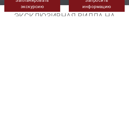
Запланировать
Запросить
экскурсию
информацию
ЭКСКЛЮЗИВНАЯ ВИЛЛА НА
ПРОДАЖУ С РОСКОШНЫМ
ПРОЕКТОМ, ВКЛЮЧАЮЩИМ
СОВРЕМЕННЫЙ ЦЕНТРАЛЬНЫЙ
АВТОМОБИЛЬНЫЙ ЛИФТ, В ЛОС-
ХАРАЛИЛЬОС, БЕНАХАВИС
НОВОСТРОЙКИ
Цена по запросу
TMNV18309
Ссылка.
5
6
1.107 m²
1.661 m²