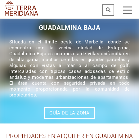
GUADALMINA BAJA
Situada en el límite oeste de Marbella, donde se
encuentra con la vecina ciudad de Estepona,
Guadalmina Baja es una mezcla de villas unifamiliares
de alta gama, muchas de ellas en grandes parcelas y
algunas con vistas al mar o al campo de golf,
intercaladas con típicas casas adosadas de estilo
andaluz y modernas urbanizaciones de apartamentos.
El área cuenta con seguridad privada en todo
momento proporcionada por la comunidad de
propietarios.
GUÍA DE LA ZONA
PROPIEDADES EN ALQUILER EN GUADALMINA