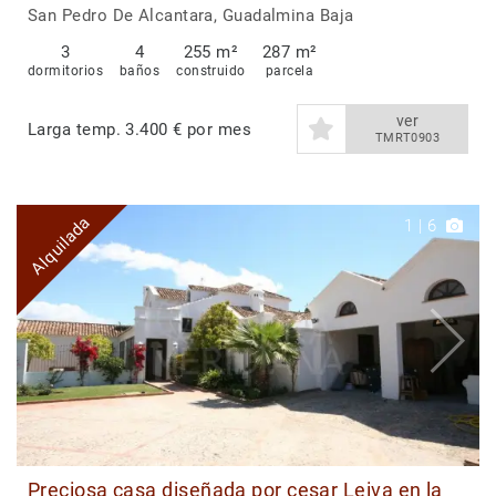
San Pedro De Alcantara, Guadalmina Baja
3
4
255 m²
287 m²
dormitorios
baños
construido
parcela
ver
Larga temp.
3.400 € por mes
TMRT0903
Alquilada
1
|
6
Preciosa casa diseñada por cesar Leiva en la