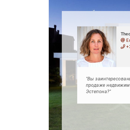
The
E
+3
"Вы заинтересован
продаже недвижимо
Эстепона?"