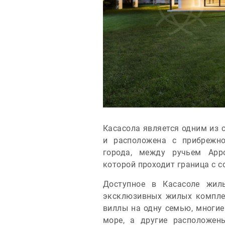
Касасола является одним из
и расположена с прибрежно
города, между ручьем Арро
которой проходит граница с 
Доступное в Касасоле жил
эксклюзивных жилых комплек
виллы на одну семью, многи
море, а другие расположен