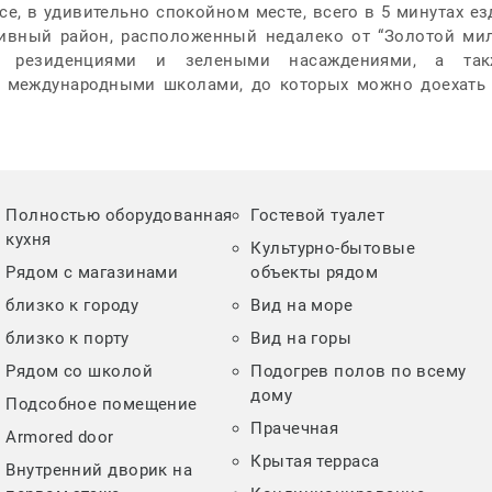
е, в удивительно спокойном месте, всего в 5 минутах е
зивный район, расположенный недалеко от “Золотой ми
и резиденциями и зелеными насаждениями, а так
 международными школами, до которых можно доехать
Полностью оборудованная
Гостевой туалет
кухня
Культурно-бытовые
Рядом с магазинами
объекты рядом
близко к городу
Вид на море
близко к порту
Вид на горы
Рядом со школой
Подогрев полов по всему
дому
Подсобное помещение
Прачечная
Armored door
Крытая терраса
Внутренний дворик на