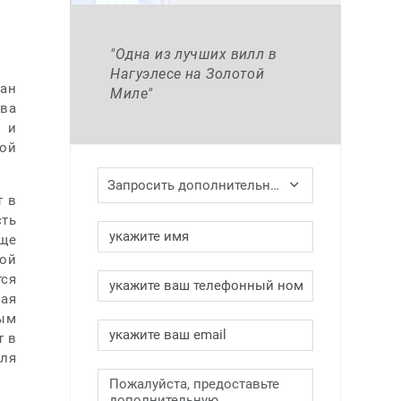
"Одна из лучших вилл в
Нагуэлесе на Золотой
тан
Миле"
ва
х и
ой
Запросить дополнительную информацию
т в
сть
еще
той
ся
ная
ным
т в
для