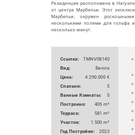
Резиденция расположена в Нагуэлес
от центра Марбельи. Этот эксклю
Марбельи, окружен роскошным
несколькими полями для гольфа и
несколько минут.
Ссылка:
TMNV08140
Вид:
Вилла
Цена:
4.290.000 €
Спальни:
5
Bанные Комнаты:
5
Построено:
405 m²
Терраса:
581 m²
Участок:
1.500 m²
Год Постройки:
2023