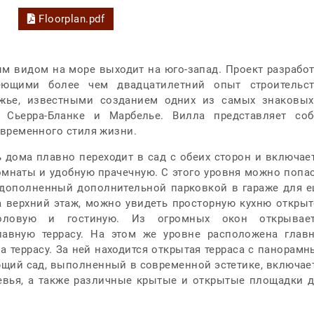
Floorplan.pdf
м видом на море выходит на юго-запад. Проект разрабо
ющими более чем двадцатилетний опыт строительст
жье, известными созданием одних из самых знаковы
Сьерра-Бланке и Марбелье. Вилла представляет соб
овременного стиля жизни.
 дома плавно переходит в сад с обеих сторон и включае
омнаты и удобную прачечную. С этого уровня можно попа
 дополненный дополнительной парковкой в гараже для 
 верхний этаж, можно увидеть просторную кухню откры
оловую и гостиную. Из огромных окон открывает
авную террасу. На этом же уровне расположена глав
а террасу. За ней находится открытая терраса с панорам
ющий сад, выполненный в современной эстетике, включае
евья, а также различные крытые и открытые площадки 