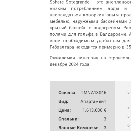
Sphere Sotogrande – это внеплано
низким потреблением воды и 
наслаждаться коворкинговым прос
мебелью, наружными бассейнами д
крытый бассейн с подогревом. Ра
полями для гольфа в Валдерраме, А
всем необходимым удобствам для
Гибралтара находится примерно в 3
Ожидаемая лицензия на строитель
декабре 2024 года.
Ссылка:
TMNA13046
Вид:
Апартамент
Цена:
1.613.000 €
Спальни:
3
Bанные Комнаты:
3