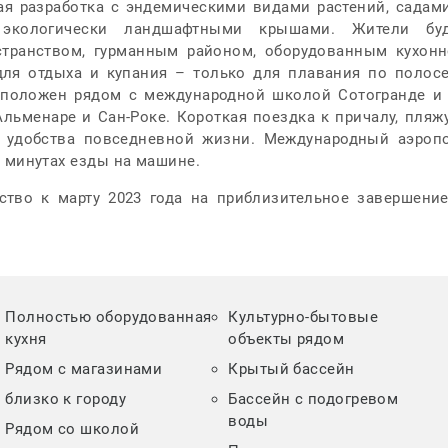
вая разработка с эндемическими видами растений, садам
экологически ландшафтными крышами. Жители буд
транством, гурманным районом, оборудованным кухон
ля отдыха и купания – только для плавания по полос
сположен рядом с международной школой Сотогранде и
льменаре и Сан-Роке. Короткая поездка к причалу, пляж
 удобства повседневной жизни. Международный аэроп
5 минутах езды на машине.
ство к марту 2023 года на приблизительное завершени
Полностью оборудованная
Культурно-бытовые
кухня
объекты рядом
Рядом с магазинами
Крытый бассейн
близко к городу
Бассейн с подогревом
воды
Рядом со школой