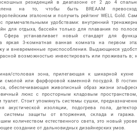
роскошных резиденций в диапазоне от 2 до 4 спальн
нацелена на то, чтобы быть
BREAAM
превосход
вропейским эталоном и получить рейтинг
WELL
Gold. Са
с примечательными удобствами: внутренний тренажер
йн для отдыха, бассейн только для плавания по полос
. Сфера устанавливает новый стандарт для функци
та яркая 3-комнатная ванная комната на первом эт
ику и вневременные приспособления. Выдающиеся удобс
расной возможностью инвестировать или проживать в; 
тиная/столовая зона, прилегающая к шикарной кухне
и смолой или фарфоровой каменной посудой. В гости
аса, обеспечивающая живописный образ жизни эльфрес
рвичный люкс с просторным кладовым пространством
и туалет. Стоит упомянуть системы сушки, предназначен
я акустической изоляции, подогрева пола, детекто
й системы защиты от вторжения, склада и гаража.
шим количеством естественного света, это новый уров
ющее создание от дальновидных дизайнерских умов.