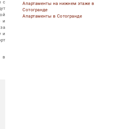
и с
Апартаменты на нижнем этаже в
ут
Сотогранде
ной
Апартаменты в Сотогранде
е и
 за
у и
орт
е в