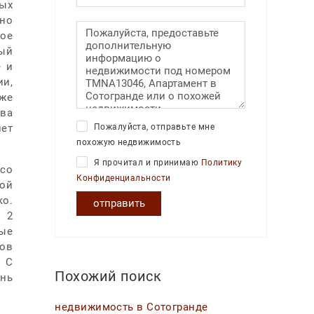
ых
но
мое
ный
е и
и,
аже
тва
Пожалуйста, отправьте мне
нет
похожую недвижимость
Я прочитал и принимаю
Политику
 со
Конфиденциальности
ной
ко.
отправить
, 2
ные
ров
 С
Похожий поиск
ень
недвижимость в Сотогранде