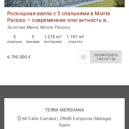
Роскошная вилла с 5 спальнями в Monte
Paraiso — современная элегантность в
самом сердце Золотой Мили
Золотая Миля, Monte Paraiso
5
5
1.215 m²
1.197 m²
спальни
ванные
построено
участок
посмотреть
6.790.000 €
TMXV07138
TERRA MERIDIANA
68 Calle Caridad | 29680 Estepona (Málaga)
Spain