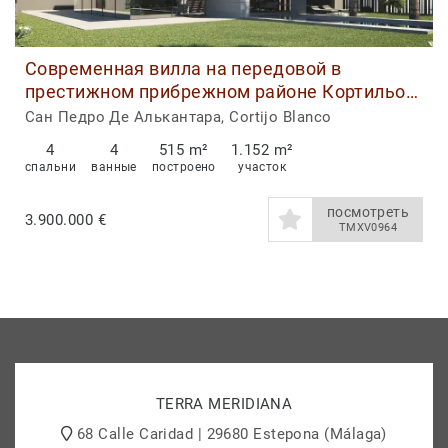
Современная вилла на передовой в
престижном прибрежном районе Кортильо
Бланко, Сан-Педро
Сан Педро Де Алькантара, Cortijo Blanco
4
4
515 m²
1.152 m²
спальни
ванные
построено
участок
посмотреть
3.900.000 €
TMXV0964
TERRA MERIDIANA
68 Calle Caridad | 29680 Estepona (Málaga)