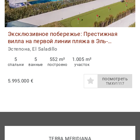
Эксклюзивное побережье: Престижная
вилла на первой линии пляжа в Эль-
Саладильо, Эстепона
Эстепона, El Saladillo
5
5
552 m²
1.005 m²
спальни
ванные
построено
участок
посмотреть
5.995.000 €
TMXV1117
TERRA MERIDIANA