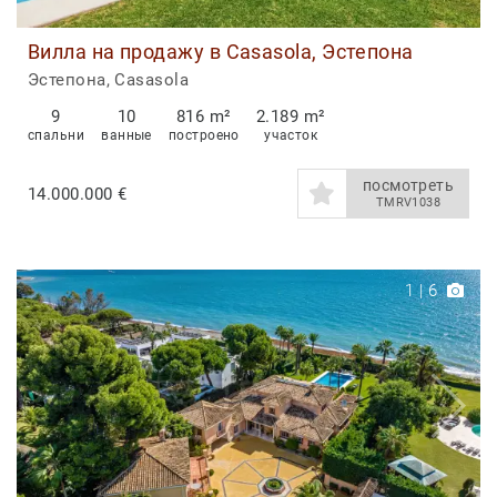
Вилла на продажу в Casasola, Эстепона
Эстепона, Casasola
9
10
816 m²
2.189 m²
спальни
ванные
построено
участок
посмотреть
14.000.000 €
TMRV1038
1
|
6