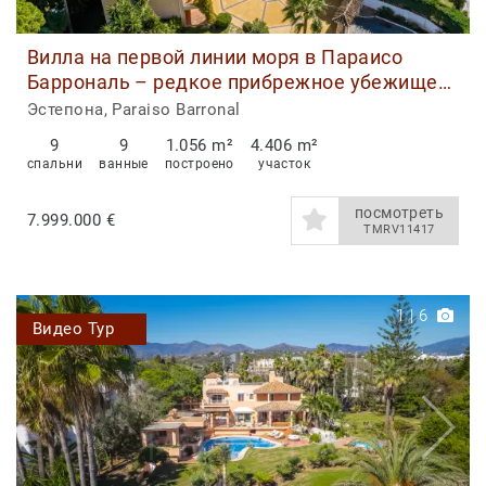
Вилла на первой линии моря в Параисо
Баррональ – редкое прибрежное убежище
между Марбельей и Эстепоной
Эстепона, Paraiso Barronal
9
9
1.056 m²
4.406 m²
спальни
ванные
построено
участок
посмотреть
7.999.000 €
TMRV11417
1
|
6
Видео Тур