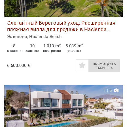
Элегантный Береговый уход: Расширенная
пляжная вилла для продажи в Hacienda
Beach, Estepona
Эстепона, Hacienda Beach
8
10
1.013 m²
5.039 m²
спальни
ванные
построено
участок
посмотреть
6.500.000 €
TMXV1118
1
|
6