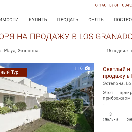
О НАС
БЛОГ
СВЯЗ
ИМОСТИ
КУПИТЬ
ПРОДАТЬ
СНЯТЬ
ПОСТРО
ОРЯ НА ПРОДАЖУ В LOS GRANADO
15 недвиж. 
s Playa, Эстепона.
1
|
6
Светлый и 
ьный Тур
продажу в 
Милей, Эс
Эстепона, Lo
Этот прек
прибрежном 
...
3
спальни
ва