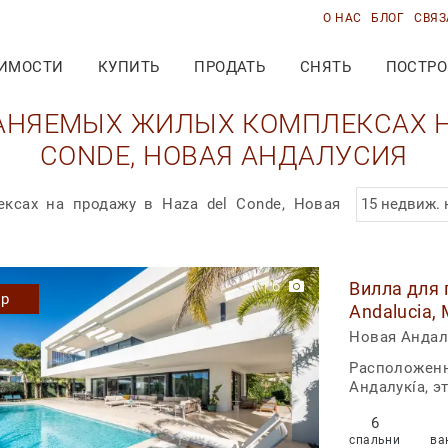
О НАС
БЛОГ
СВЯЗ
ИМОСТИ
КУПИТЬ
ПРОДАТЬ
СНЯТЬ
ПОСТРО
АНЯЕМЫХ ЖИЛЫХ КОМПЛЕКСАХ НА
CONDE, НОВАЯ АНДАЛУСИЯ
15 недвиж. 
ксах на продажу в Haza del Conde, Новая
1
|
6
Вилла для 
ур
Andalucia, 
Новая Андалу
Расположен
Андалукíа, э
6
спальни
ва