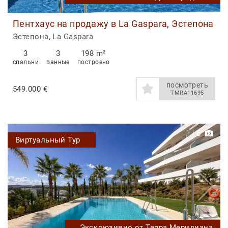
Пентхаус на продажу в La Gaspara, Эстепона
Эстепона, La Gaspara
3
3
198 m²
спальни
ванные
построено
посмотреть
549.000 €
TMRA11695
1
|
6
Виртуальный Тур
Эксклюзивно от Терра Меридиана