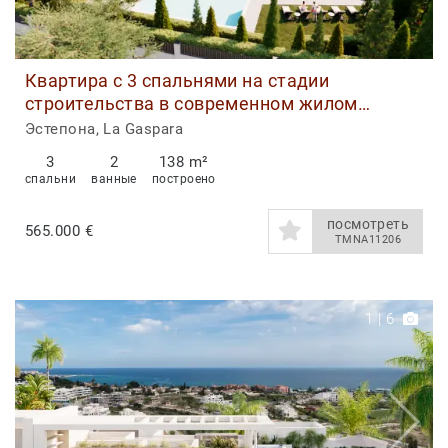
Квартира с 3 спальнями на стадии
строительства в современном жилом
комплексе на первой линии гольф-поля в Ла
Эстепона, La Gaspara
Гаспара, Эстепона.
3
2
138 m²
спальни
ванные
построено
посмотреть
565.000 €
TMNA11206
1
|
6