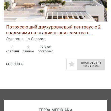
Потрясающий двухуровневый пентхаус с 2
спальнями на стадии строительства с
большой солярием в Ла Гаспара, Эстепона
Эстепона, La Gaspara
3
2
375 m²
спальни
ванные
построено
посмотреть
880.000 €
TMNA11207
TERRA MERIDIANA