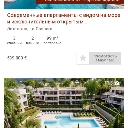
Современные апартаменты с видом на море
и исключительным открытым
пространством в Ла Гаспара
Эстепона, La Gaspara
3
2
99 m²
спальни
ванные
построено
посмотреть
539.000 €
TMRA11680
1
|
6